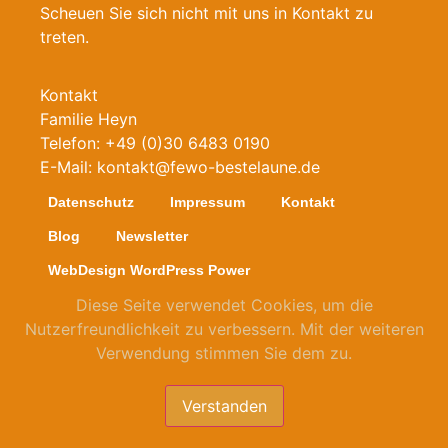
Scheuen Sie sich nicht mit uns in Kontakt zu
treten.
Kontakt
Familie Heyn
Telefon: +49 (0)30 6483 0190
E-Mail:
kontakt@fewo-bestelaune.de
Datenschutz
Impressum
Kontakt
Blog
Newsletter
WebDesign WordPress Power
Diese Seite verwendet Cookies, um die
Nutzerfreundlichkeit zu verbessern. Mit der weiteren
VERFÜGBARKEIT PRÜFEN
Verwendung stimmen Sie dem zu.
Prüfen Sie jetzt bitte Ihren geplanten Aufenthalt in
Verstanden
unserer Ferienwohnung „Beste Laune“